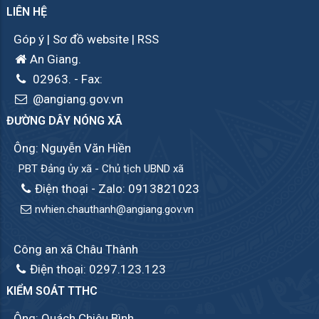
LIÊN HỆ
Góp ý
|
Sơ đồ website
|
RSS
An Giang.
02963.
- Fax:
@angiang.gov.vn
ĐƯỜNG DÂY NÓNG XÃ
Ông: Nguyễn Văn Hiền
PBT Đảng ủy xã - Chủ tịch UBND xã
Điện thoại - Zalo: 0913821023
nvhien.chauthanh@angiang.gov.vn
Công an xã Châu Thành
Điện thoại: 0297.123.123
KIỂM SOÁT TTHC
Ông: Quách Chiêu Bình