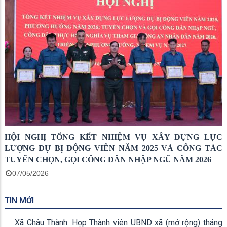
HỘI NGHỊ TỔNG KẾT NHIỆM VỤ XÂY DỰNG LỰC
LƯỢNG DỰ BỊ ĐỘNG VIÊN NĂM 2025 VÀ CÔNG TÁC
TUYỂN CHỌN, GỌI CÔNG DÂN NHẬP NGŨ NĂM 2026
07/05/2026
TIN MỚI
Xã Châu Thành: Họp Thành viên UBND xã (mở rộng) tháng