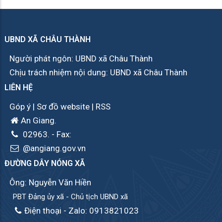
UBND XÃ CHÂU THÀNH
Người phát ngôn: UBND xã Châu Thành
Chịu trách nhiệm nội dung: UBND xã Châu Thành
LIÊN HỆ
Góp ý
|
Sơ đồ website
|
RSS
An Giang.
02963.
- Fax:
@angiang.gov.vn
ĐƯỜNG DÂY NÓNG XÃ
Ông: Nguyễn Văn Hiền
PBT Đảng ủy xã - Chủ tịch UBND xã
Điện thoại - Zalo: 0913821023