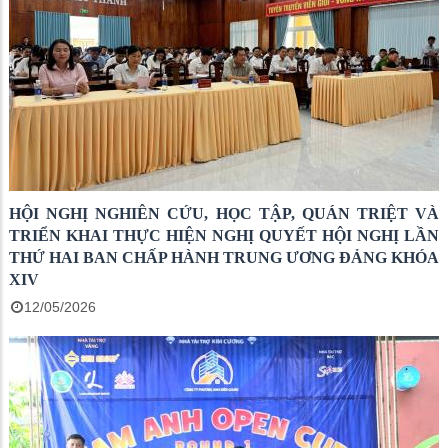
HỘI NGHỊ NGHIÊN CỨU, HỌC TẬP, QUÁN TRIỆT VÀ
TRIỂN KHAI THỰC HIỆN NGHỊ QUYẾT HỘI NGHỊ LẦN
THỨ HAI BAN CHẤP HÀNH TRUNG ƯƠNG ĐẢNG KHÓA
XIV
12/05/2026