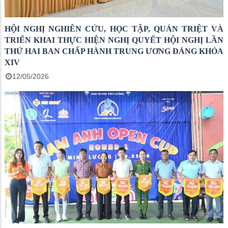
HỘI NGHỊ NGHIÊN CỨU, HỌC TẬP, QUÁN TRIỆT VÀ
TRIỂN KHAI THỰC HIỆN NGHỊ QUYẾT HỘI NGHỊ LẦN
THỨ HAI BAN CHẤP HÀNH TRUNG ƯƠNG ĐẢNG KHÓA
XIV
12/05/2026