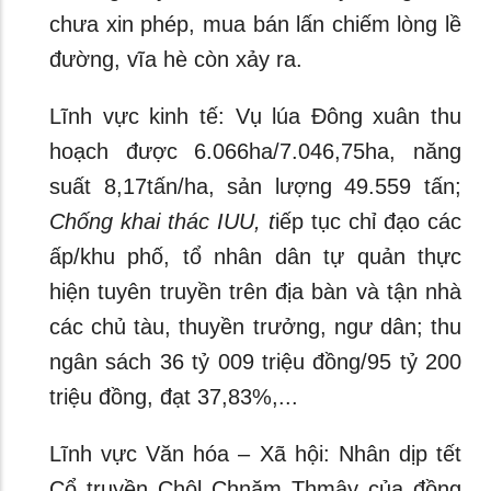
chưa xin phép, mua bán lấn chiếm lòng lề
đường, vĩa hè còn xảy ra.
Lĩnh vực kinh tế: Vụ lúa Đông xuân thu
hoạch được 6.066ha/7.046,75ha, năng
suất 8,17tấn/ha, sản lượng 49.559 tấn;
Chống khai thác IUU, t
iếp tục chỉ đạo các
ấp/khu phố, tổ nhân dân tự quản thực
hiện tuyên truyền trên địa bàn và tận nhà
các chủ tàu, thuyền trưởng, ngư dân; thu
ngân sách 36 tỷ 009 triệu đồng/95 tỷ 200
triệu đồng, đạt 37,83%,...
Lĩnh vực Văn hóa – Xã hội: Nhân dịp tết
Cổ truyền Chôl Chnăm Thmây của đồng