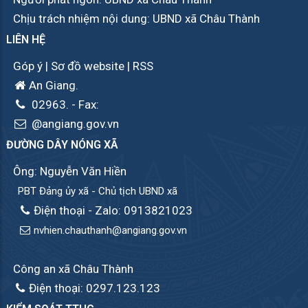
Chịu trách nhiệm nội dung: UBND xã Châu Thành
LIÊN HỆ
Góp ý
|
Sơ đồ website
|
RSS
An Giang.
02963.
- Fax:
@angiang.gov.vn
ĐƯỜNG DÂY NÓNG XÃ
Ông: Nguyễn Văn Hiền
PBT Đảng ủy xã - Chủ tịch UBND xã
Điện thoại - Zalo: 0913821023
nvhien.chauthanh@angiang.gov.vn
Công an xã Châu Thành
Điện thoại: 0297.123.123