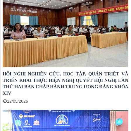
HỘI NGHỊ NGHIÊN CỨU, HỌC TẬP, QUÁN TRIỆT VÀ
TRIỂN KHAI THỰC HIỆN NGHỊ QUYẾT HỘI NGHỊ LẦN
THỨ HAI BAN CHẤP HÀNH TRUNG ƯƠNG ĐẢNG KHÓA
XIV
12/05/2026