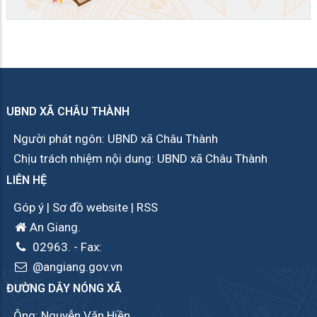
UBND XÃ CHÂU THÀNH
Người phát ngôn: UBND xã Châu Thành
Chịu trách nhiệm nội dung: UBND xã Châu Thành
LIÊN HỆ
Góp ý
|
Sơ đồ website
|
RSS
An Giang.
02963.
- Fax:
@angiang.gov.vn
ĐƯỜNG DÂY NÓNG XÃ
Ông: Nguyễn Văn Hiền